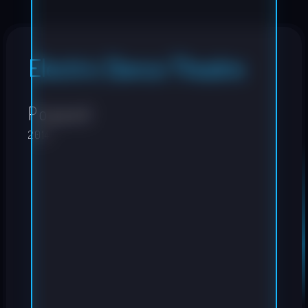
Electric Dance Theatre
Popped
2014