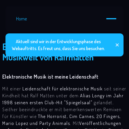
Aktuell sind wir in der Entwicklungsphase des
Entdecken Sie die Elektronische
Webauftritts. Es freut uns, dass Sie uns besuchen.
Musikwelt von Ralfmatten
Elektronische Musik ist meine Leidenschaft
Mit einer
Leidenschaft für elektronische Musik
seit seiner
Kindheit hat Ralf Matten unter dem
Alias Longy im Jahr
1998 seinen ersten Club-Hit "Spiegelsaal"
gelandet.
Seither beeindruckte er mit bemerkenswerten Remixen
für Künstler wie
The Horrorist, Cim Carnes, 20 Fingers,
Mario Lopez und Party Animals
. Mit
Veröffentlichungen