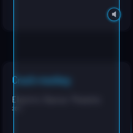
Crack monkey
Electric Dance Theatre
2013