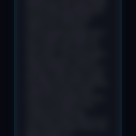
Bearbeitung, Verbreitung und jede
Art der Verwertung außerhalb der
Grenzen des Urheberrechtes
bedürfen der schriftlichen
Zustimmung des jeweiligen Autors
bzw. Erstellers. Downloads und
Kopien dieser Seite sind nur für
den privaten, nicht kommerziellen
Gebrauch gestattet. Soweit die
Inhalte auf dieser Seite nicht vom
Betreiber erstellt wurden, werden
die Urheberrechte Dritter beachtet.
Insbesondere werden Inhalte
Dritter als solche gekennzeichnet.
Sollten Sie trotzdem auf eine
Urheberrechtsverletzung
aufmerksam werden, bitten wir um
einen entsprechenden Hinweis. Bei
Bekanntwerden von