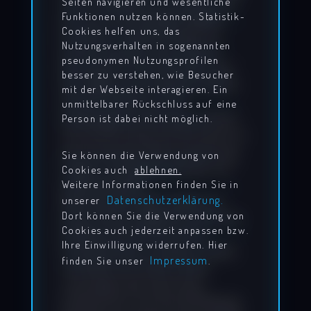
nach Umständen zu forschen, die
Seiten navigieren und wesentliche
Funktionen nutzen können. Statistik-
auf eine rechtswidrige Tätigkeit
Cookies helfen uns, das
hinweisen. Verpflichtungen zur
Nutzungsverhalten in sogenannten
Entfernung oder Sperrung der
pseudonymen Nutzungsprofilen
Nutzung von Informationen nach
besser zu verstehen, wie Besucher
den allgemeinen Gesetzen bleiben
mit der Webseite interagieren. Ein
hiervon unberührt. Eine
unmittelbarer Rückschluss auf eine
diesbezügliche Haftung ist jedoch
Person ist dabei nicht möglich.
erst ab dem Zeitpunkt der Kenntnis
einer konkreten Rechtsverletzung
Sie können die Verwendung von
möglich. Bei Bekanntwerden von
Cookies auch
ablehnen.
entsprechenden
Weitere Informationen finden Sie in
Datenschutzerklärung.
unserer
Rechtsverletzungen werden wir
Dort können Sie die Verwendung von
diese Inhalte umgehend entfernen.
Cookies auch jederzeit anpassen bzw.
Urheberrecht Die durch die
Ihre Einwilligung widerrufen. Hier
Seitenbetreiber erstellten Inhalte
Impressum
finden Sie unser
.
und Werke auf diesen Seiten
unterliegen dem deutschen
Urheberrecht. Die Vervielfältigung,