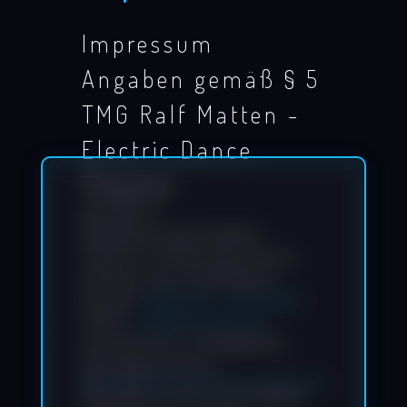
Impressum
Angaben gemäß § 5
TMG Ralf Matten -
Electric Dance
Theatre
Ralf Matten
Waldeckerstraße 18 60433,
Frankfurt am Main Deutschland
Vertreten durch: Ralf Matten
Kontakt:
+49(0) 172 - 66 92 085
E-Mail:
info@ralfmatten.de
Umsatzsteuer-ID: DE191162755
Haftungsausschluss
Haftung für Links: Unser Angebot