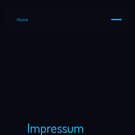
Home
Aktuell sind wir in der Entwicklungsphase des
Webauftritts. Es freut uns, dass Sie uns besuchen.
Impressum